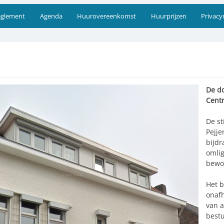
eglement
Agenda
Huurovereenkomst
Huurprijzen
Privacy
De do
Cent
De st
Pejje
bijdr
omlig
bewo
Het b
onafh
van a
bestu