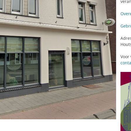
veran
Over
Gebru
Adres
Houts
Voor 
cont