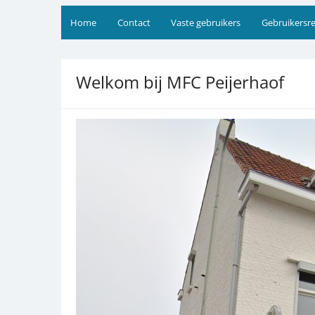
Home
Contact
Vaste gebruikers
Gebruikersr
Welkom bij MFC Peijerhaof