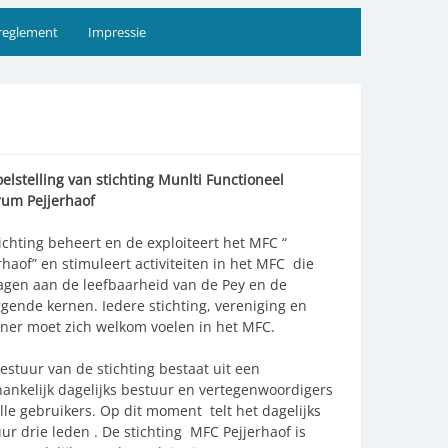
reglement
Impressie
elstelling van stichting Munlti Functioneel
rum Pejjerhaof
ichting beheert en de exploiteert het MFC “
rhaof” en stimuleert activiteiten in het MFC die
agen aan de leefbaarheid van de Pey en de
gende kernen. Iedere stichting, vereniging en
ner moet zich welkom voelen in het MFC.
estuur van de stichting bestaat uit een
ankelijk dagelijks bestuur en vertegenwoordigers
lle gebruikers. Op dit moment telt het dagelijks
ur drie leden . De stichting MFC Pejjerhaof is